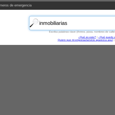
meros de emergencia
Escriba palabras clave (Antros, pizza, nombres de calle
¿Qué es esto?
|
¿Qué puedo e
Quiero que mi empresa/servicio aparezca aquí