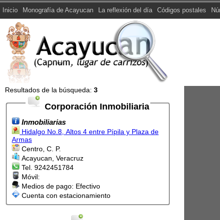
Inicio
Monografía de Acayucan
La reflexión del día
Códigos postales
Nú