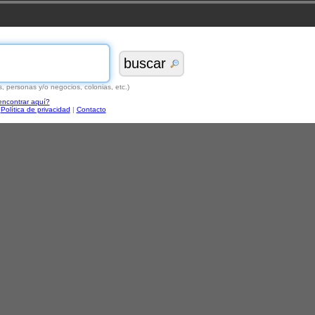
buscar
s, personas y/o negocios, colonias, etc.)
ncontrar aquí?
|
Política de privacidad
|
Contacto